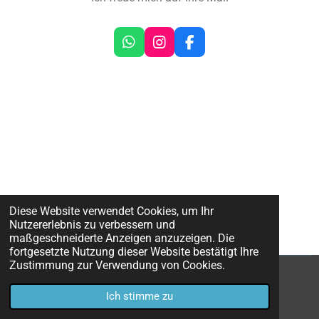
W
I
F
h
n
a
a
s
c
t
t
e
s
a
b
A
g
o
p
r
o
p
a
k
m
Diese Website verwendet Cookies, um Ihr
Nutzererlebnis zu verbessern und
maßgeschneiderte Anzeigen anzuzeigen. Die
fortgesetzte Nutzung dieser Website bestätigt Ihre
Zustimmung zur Verwendung von Cookies.
© 2022 - 2026 Marianna-Piontkevych
Ich stimme zu
Mit Unterstützung von
Webador