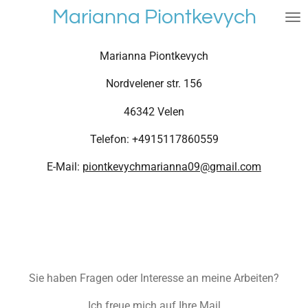
Marianna Piontkevych
Zum
Hauptinhalt
springen
Marianna Piontkevych
Nordvelener str. 156
46342 Velen
Telefon:
+4915117860559
E-Mail:
piontkevychmarianna09@gmail.com
Sie haben Fragen oder Interesse an meine Arbeiten?
Ich freue mich auf Ihre Mail