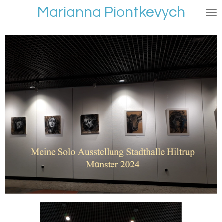
Marianna Piontkevych
Zum
Hauptinhalt
springen